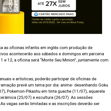
 as oficinas infantis em inglês com produção de
tivos acontecerão aos sábados e domingos em parceria
1 e 12, a oficina será “Monte Seu Minion”, juntamente com
uais e artísticas, poderão participar de oficinas de
gramação prevê um tema por dia: anime- desenhando Goku
07), Pokemon-Pikashu em tinta guache (11/07), aquarela
 cerâmica (25/07) e escultura (26/07). As sessões
 As vagas serão limitadas e as inscrições deverão ser