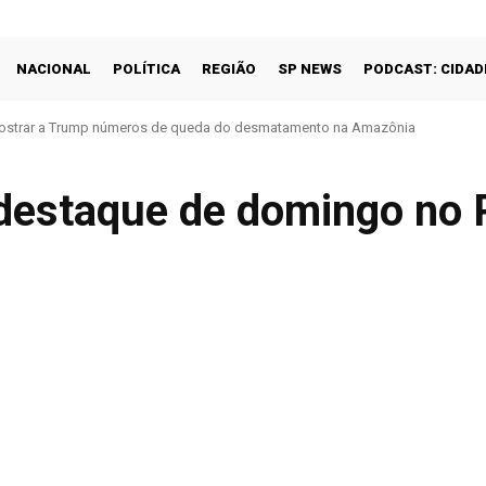
NACIONAL
POLÍTICA
REGIÃO
SP NEWS
PODCAST: CIDAD
trar a Trump números de queda do desmatamento na Amazônia
veira e Caio Souza são ouro no Brasileiro de Ginástica
destaque de domingo no P