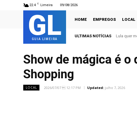
C
22.4
Limeira
09/08/2026
GL
HOME
EMPREGOS
LOCAL
ULTIMAS NOTÍCIAS
Lula quer mos
Lorrane Oli
GUIA LIMEIRA
Show de mágica é o 
Shopping
2026/07/07  12:17 PM
Updated:
julho 7, 2026
LOCAL