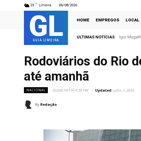
C
23
Limeira
06/08/2026
GL
HOME
EMPREGOS
LOCAL
ULTIMAS NOTÍCIAS
Igor Magalhães 
Ganhadores
GUIA LIMEIRA
Rodoviários do Rio 
até amanhã
2026/07/07  9:59 PM
Updated:
julho 7, 2026
NACIONAL
By
Redação