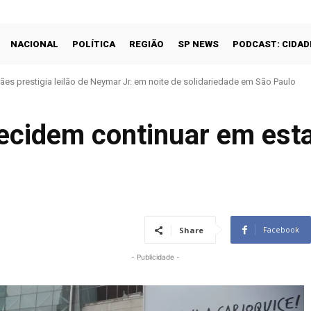
NACIONAL
POLÍTICA
REGIÃO
SP NEWS
PODCAST: CIDAD
prestigia leilão de Neymar Jr. em noite de solidariedade em São Paulo
 do Prêmio Grande Otelo destacam emoção de vencer em casa
decidem continuar em est
Facebook
Share
- Publicidade -