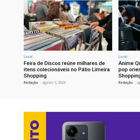
Local
Local
Feira de Discos reúne milhares de
Anime Qu
itens colecionáveis no Pátio Limeira
pop orien
Shopping
Shoppin
Redação
-
agosto 5, 2026
Redação
-
a