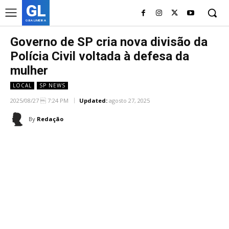
GL
GUIA LIMEIRA
Governo de SP cria nova divisão da
Polícia Civil voltada à defesa da
mulher
LOCAL
SP NEWS
2025/08/27  7:24 PM
Updated:
agosto 27, 2025
By
Redação