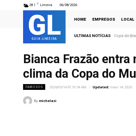
C
28.1
Limeira
06/08/2026
GL
HOME
EMPREGOS
LOCAL
ULTIMAS NOTÍCIAS
2ª edição d
GUIA LIMEIRA
Bianca Frazão entra 
clima da Copa do M
2026/05/14  10:54 AM
Updated:
maio 14, 2026
FAMOSOS
By
michelasi