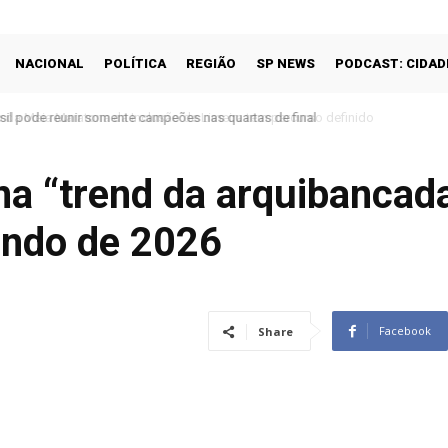
NACIONAL
POLÍTICA
REGIÃO
SP NEWS
PODCAST: CIDAD
a Meia Maratona da Inclusão de Limeira tem percurso definido
na “trend da arquibancada”
undo de 2026
Facebook
Share