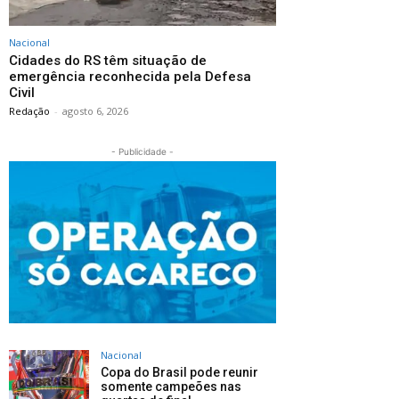
Nacional
Cidades do RS têm situação de
emergência reconhecida pela Defesa
Civil
Redação
-
agosto 6, 2026
- Publicidade -
Nacional
Copa do Brasil pode reunir
somente campeões nas