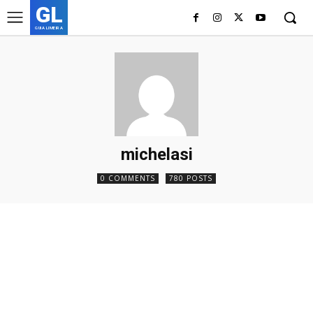
GL
GUIA LIMEIRA
michelasi
0 COMMENTS
780 POSTS