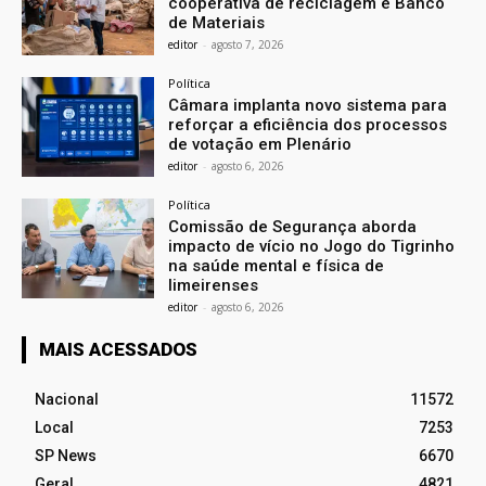
cooperativa de reciclagem e Banco
de Materiais
editor
-
agosto 7, 2026
Política
Câmara implanta novo sistema para
reforçar a eficiência dos processos
de votação em Plenário
editor
-
agosto 6, 2026
Política
Comissão de Segurança aborda
impacto de vício no Jogo do Tigrinho
na saúde mental e física de
limeirenses
editor
-
agosto 6, 2026
MAIS ACESSADOS
Nacional
11572
Local
7253
SP News
6670
Geral
4821