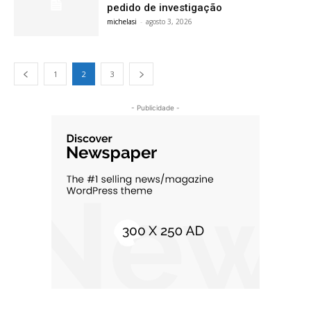
pedido de investigação
michelasi
-
agosto 3, 2026
1
2
3
- Publicidade -