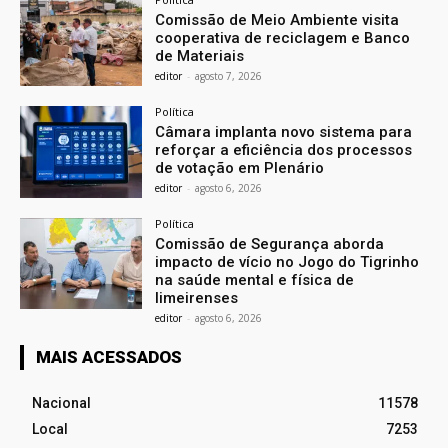
Comissão de Meio Ambiente visita
cooperativa de reciclagem e Banco
de Materiais
editor
-
agosto 7, 2026
Política
Câmara implanta novo sistema para
reforçar a eficiência dos processos
de votação em Plenário
editor
-
agosto 6, 2026
Política
Comissão de Segurança aborda
impacto de vício no Jogo do Tigrinho
na saúde mental e física de
limeirenses
editor
-
agosto 6, 2026
MAIS ACESSADOS
Nacional
11578
Local
7253