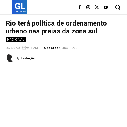
GL
GUIA LIMEIRA
Rio terá política de ordenamento
urbano nas praias da zona sul
NACIONAL
2026/07/08  9:13 AM
Updated:
julho 8, 2026
By
Redação