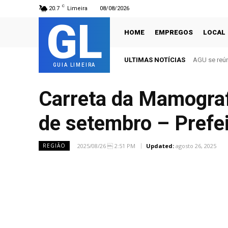
C
20.7
Limeira
08/08/2026
GL
HOME
EMPREGOS
LOCAL
ULTIMAS NOTÍCIAS
AGU se reún
GUIA LIMEIRA
Carreta da Mamograf
de setembro – Prefei
2025/08/26  2:51 PM
Updated:
agosto 26, 2025
REGIÃO