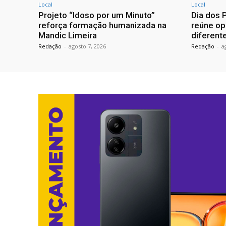
Local
Local
Projeto “Idoso por um Minuto”
Dia dos 
reforça formação humanizada na
reúne op
Mandic Limeira
diferente
Redação
-
agosto 7, 2026
Redação
-
a