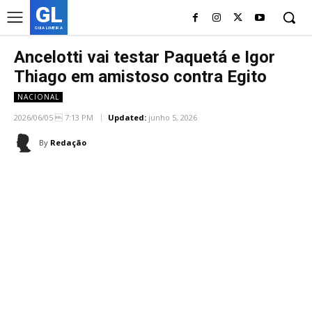
GL
GUIA LIMEIRA
Ancelotti vai testar Paquetá e Igor
Thiago em amistoso contra Egito
NACIONAL
2026/06/05  7:13 PM
Updated:
junho 5, 2026
By
Redação